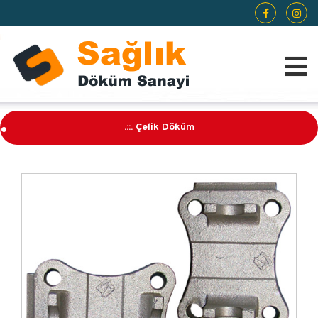
.
.::. Çelik Döküm